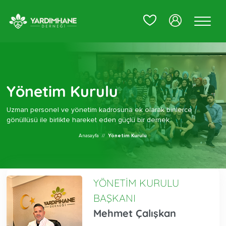
0
Yönetim Kurulu
Uzman personel ve yönetim kadrosuna ek olarak binlerce
gönüllüsü ile birlikte hareket eden güçlü bir dernek.
Anasayfa
//
Yönetim Kurulu
YÖNETİM KURULU
BAŞKANI
Mehmet Çalışkan