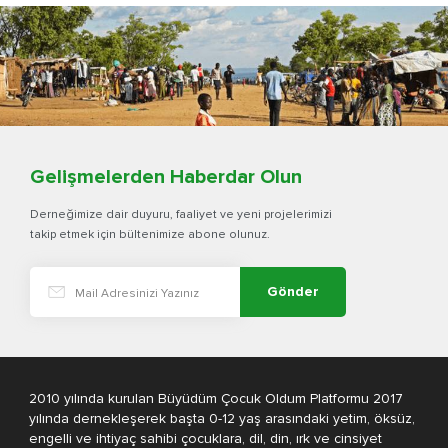
Gelişmelerden Haberdar Olun
Derneğimize dair duyuru, faaliyet ve yeni projelerimizi
takip etmek için bültenimize abone olunuz.
Gönder
2010 yılında kurulan Büyüdüm Çocuk Oldum Platformu 2017
yılında dernekleşerek başta 0-12 yaş arasındaki yetim, öksüz,
engelli ve ihtiyaç sahibi çocuklara, dil, din, ırk ve cinsiyet