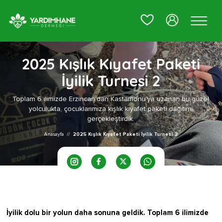
0
2025 Kışlık Kıyafet Paketi
İyilik Turnesi 2
Toplam 6 ilimizde Erzincan’dan Kastamonu’ya uzanan bu güzel
yolculukta, çocuklarımıza kışlık kıyafet paketi dağıtımı
gerçekleştirdik.
Anasayfa
//
2025 Kışlık Kıyafet Paketi İyilik Turnesi 2
İyilik dolu bir yolun daha sonuna geldik. Toplam 6 ilimizde