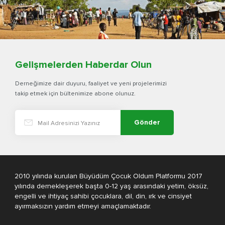
Gelişmelerden Haberdar Olun
Derneğimize dair duyuru, faaliyet ve yeni projelerimizi
takip etmek için bültenimize abone olunuz.
Gönder
2010 yılında kurulan Büyüdüm Çocuk Oldum Platformu 2017
yılında dernekleşerek başta 0-12 yaş arasındaki yetim, öksüz,
engelli ve ihtiyaç sahibi çocuklara, dil, din, ırk ve cinsiyet
ayırmaksızın yardım etmeyi amaçlamaktadır.